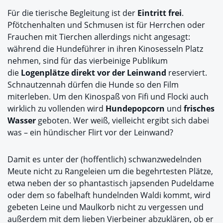
Für die tierische Begleitung ist der
Eintritt frei
.
Pfötchenhalten und Schmusen ist für Herrchen oder
Frauchen mit Tierchen allerdings nicht angesagt:
während die Hundeführer in ihren Kinosesseln Platz
nehmen, sind für das vierbeinige Publikum
die
Logenplätze direkt vor der Leinwand
reserviert.
Schnautzennah dürfen die Hunde so den Film
miterleben. Um den Kinospaß von Fifi und Flocki auch
wirklich zu vollenden wird
Hundepopcorn
und
frisches
Wasser
geboten. Wer weiß, vielleicht ergibt sich dabei
was – ein hündischer Flirt vor der Leinwand?
Damit es unter der (hoffentlich) schwanzwedelnden
Meute nicht zu Rangeleien um die begehrtesten Plätze,
etwa neben der so phantastisch japsenden Pudeldame
oder dem so fabelhaft hundelnden Waldi kommt, wird
gebeten Leine und Maulkorb nicht zu vergessen und
außerdem mit dem lieben Vierbeiner abzuklären, ob er