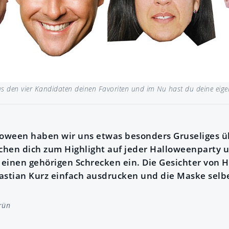
s den vier Kandidaten deinen Favoriten und im Nu hast du deine eigen
loween haben wir uns etwas besonders Gruseliges ü
hen dich zum Highlight auf jeder Halloweenparty u
nen gehörigen Schrecken ein. Die Gesichter von H
astian Kurz einfach ausdrucken und die Maske selbe
rün