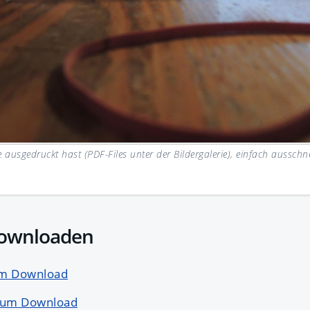
ausgedruckt hast (PDF-Files unter der Bildergalerie), einfach ausschn
downloaden
um Download
zum Download