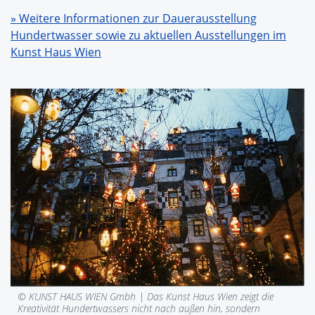
» Weitere Informationen zur Dauerausstellung
Hundertwasser sowie zu aktuellen Ausstellungen im
Kunst Haus Wien
© KUNST HAUS WIEN Gmbh |
Das Kunst Haus Wien zeigt die
Kreativität Hundertwassers nicht nach außen hin, sondern