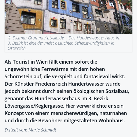
© Dietmar Grummt / pixelio.de |
Das Hundertwasser Haus im
3. Bezirk ist eine der meist besuchten Sehenswürdigkeiten in
Österreich.
Als Tourist in Wien fällt einem sofort die
ungewöhnliche Fernwärme mit dem hohen
Schornstein auf, die verspielt und fantasievoll wirkt.
Der Künstler Friedensreich Hundertwasser wurde
jedoch bekannt durch seinen ökologischen Sozialbau,
genannt das Hunderwasserhaus im 3. Bezirk
Löwengasse/Keglergasse. Hier verwirklichte er sein
Konzept von einem menschenwürdigen, naturnahen
und durch die Bewohner mitgestalteten Wohnhaus.
Erstellt von:
Marie Schmidt