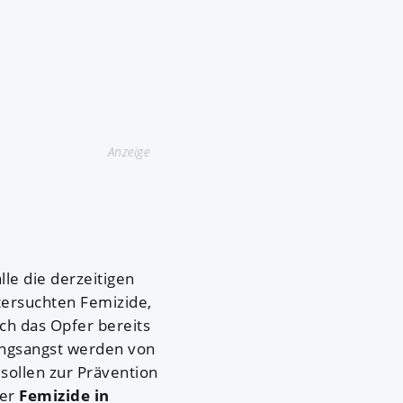
Anzeige
lle die derzeitigen
tersuchten Femizide,
ch das Opfer bereits
ungsangst werden von
ollen zur Prävention
er
Femizide in