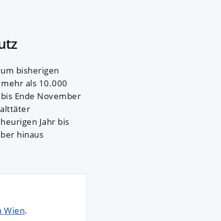
utz
zum bisherigen
 mehr als 10.000
d bis Ende November
lttäter
heurigen Jahr bis
ber hinaus
n Wien
.