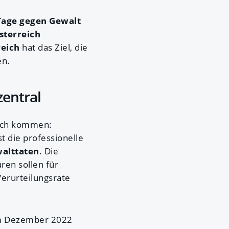
 Tage gegen Gewalt
sterreich
reich
hat das Ziel, die
en.
zentral
eich kommen:
 die professionelle
alttaten
. Die
ren sollen für
Verurteilungsrate
im Dezember 2022