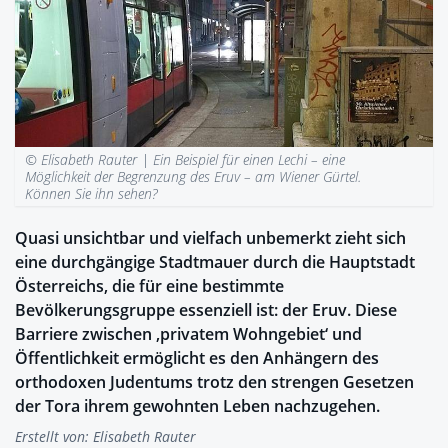
© Elisabeth Rauter |
Ein Beispiel für einen Lechi – eine
Möglichkeit der Begrenzung des Eruv – am Wiener Gürtel.
Können Sie ihn sehen?
Quasi unsichtbar und vielfach unbemerkt zieht sich
eine durchgängige Stadtmauer durch die Hauptstadt
Österreichs, die für eine bestimmte
Bevölkerungsgruppe essenziell ist: der Eruv. Diese
Barriere zwischen ‚privatem Wohngebiet‘ und
Öffentlichkeit ermöglicht es den Anhängern des
orthodoxen Judentums trotz den strengen Gesetzen
der Tora ihrem gewohnten Leben nachzugehen.
Erstellt von:
Elisabeth Rauter