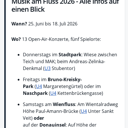
Musik am Fluss 2026 - Alle Infos auf
einen Blick
Wann?
25. Juni bis 18. Juli 2026
Wo?
13 Open-Air-Konzerte, fünf Spielorte:
Donnerstags im
Stadtpark
: Wiese zwischen
Teich und MAK; beim Andreas-Zelinka-
Denkmal (
U3
Stubentor)
Freitags im
Bruno-Kreisky-
Park
(
U4
Margaretengürtel) oder im
Naschpark
(
U4
Kettenbrückengasse)
Samstags am
Wienfluss
: Am Wientalradweg
Höhe Paul-Amann-Brücke (
U4
Unter Sankt
Veit)
oder
auf der
Donauinsel
: Auf Höhe der