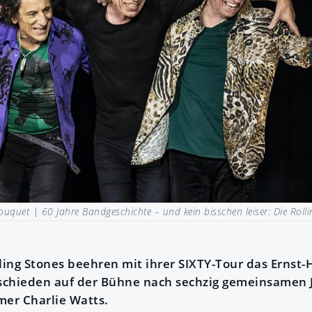
Bouquet |
60 Jahre Bandgeschichte – und kein bisschen leiser: Die Roll
lling Stones beehren mit ihrer SIXTY-Tour das Ernst
schieden auf der Bühne nach sechzig gemeinsamen 
er Charlie Watts.