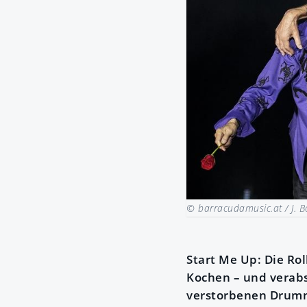
© barracudamusic.at / J. 
Start Me Up: Die Ro
Kochen – und verab
verstorbenen Drumm