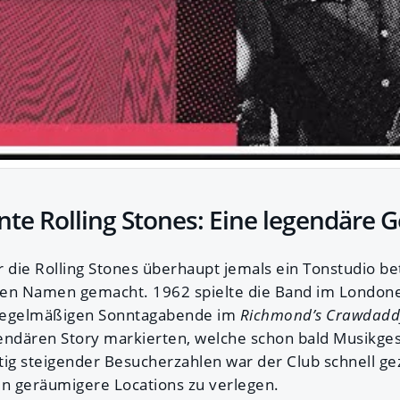
nte Rolling Stones: Eine legendäre 
 die Rolling Stones überhaupt jemals ein Tonstudio bet
inen Namen gemacht. 1962 spielte die Band im London
e regelmäßigen Sonntagabende im
Richmond’s Crawdadd
endären Story markierten, welche schon bald Musikge
etig steigender Besucherzahlen war der Club schnell g
in geräumigere Locations zu verlegen.