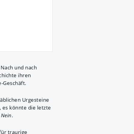
: Nach und nach
hichte ihren
e-Geschäft.
täblichen Urgesteine
es könnte die letzte
–
Nein
.
für traurige