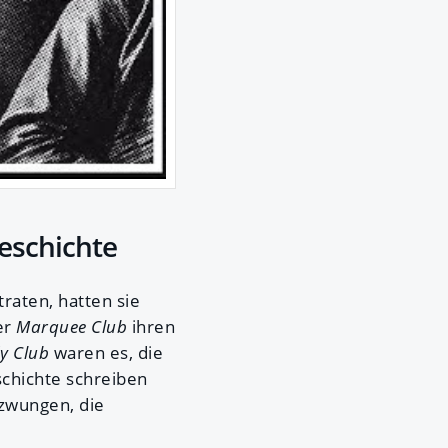
Geschichte
raten, hatten sie
er
Marquee Club
ihren
y Club
waren es, die
schichte schreiben
ezwungen, die