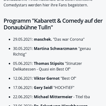
Comedystars werden hier ihre Fans begeistern.
Programm "Kabarett & Comedy auf der
Donaubühne Tulln"
29.05.2021:
maschek.
"Das war Corona"
30.05.2021:
Martina Schwarzmann
"genau
Richtig"
05.06.2021:
Thomas Stipsits
"Stinatzer
Delikatessen - Quasi ein Best Of"
12.06.2021:
Viktor Gernot
"Best Of"
17.06.2021:
Gery Seidl
"HOCHTiEF"
22.06.2021:
Michael Mittermeier
- Titel tba
23.06.2021:
Dr. Eckart von Hirschhausen