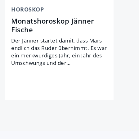
HOROSKOP
Monatshoroskop Jänner
Fische
Der Jän­ner star­tet da­mit, dass Mars
end­lich das Ru­der über­nimmt. Es war
ein merk­wür­di­ges Jahr, ein Jahr des
Um­schwungs und der…