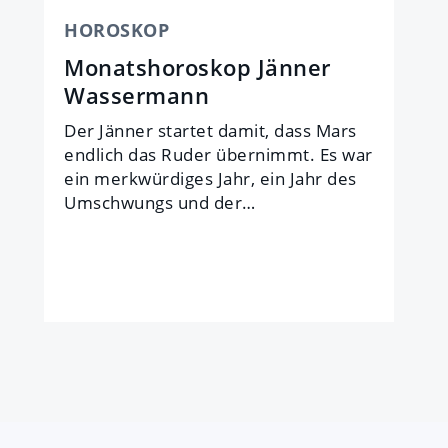
HOROSKOP
Monatshoroskop Jänner
Wassermann
Der Jän­ner star­tet da­mit, dass Mars
end­lich das Ru­der über­nimmt. Es war
ein merk­wür­di­ges Jahr, ein Jahr des
Um­schwungs und der…