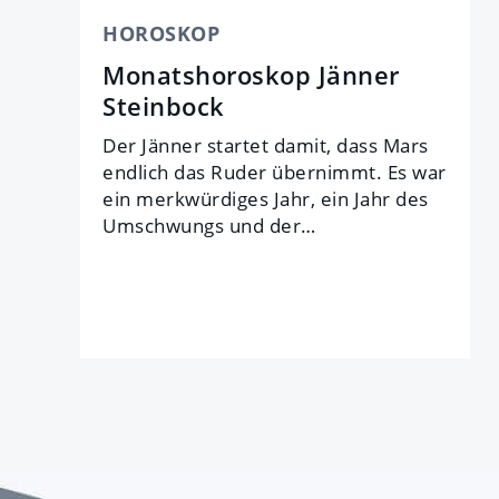
HOROSKOP
Monatshoroskop Jänner
Steinbock
Der Jän­ner star­tet da­mit, dass Mars
end­lich das Ru­der über­nimmt. Es war
ein merk­wür­di­ges Jahr, ein Jahr des
Um­schwungs und der…