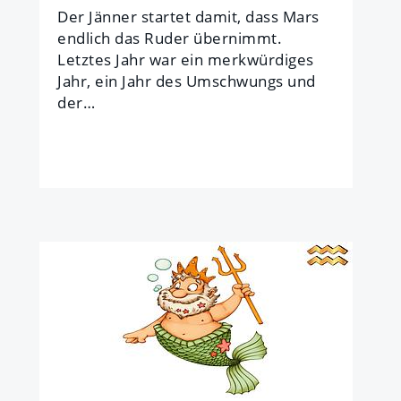
Der Jän­ner star­tet da­mit, dass Mars
end­lich das Ru­der über­nimmt.
Letztes Jahr war ein merk­wür­di­ges
Jahr, ein Jahr des Um­schwungs und
der…