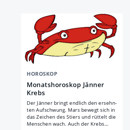
HOROSKOP
Monatshoroskop Jänner
Krebs
Der Jän­ner bringt end­lich den er­sehn­
ten Auf­schwung. Mars be­wegt sich in
das Zei­chen des Stiers und rüt­telt die
Men­schen wach. Auch der Krebs…