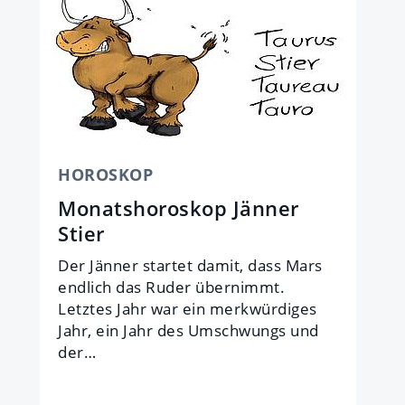
HOROSKOP
Monatshoroskop Jänner
Stier
Der Jän­ner star­tet da­mit, dass Mars
end­lich das Ru­der über­nimmt.
Letztes Jahr war ein merk­wür­di­ges
Jahr, ein Jahr des Um­schwungs und
der…