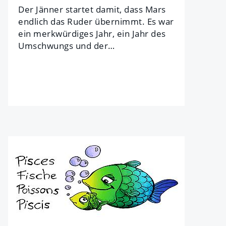
Der Jän­ner star­tet da­mit, dass Mars
end­lich das Ru­der über­nimmt. Es war
ein merk­wür­di­ges Jahr, ein Jahr des
Um­schwungs und der…