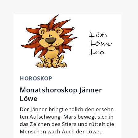
HOROSKOP
Monatshoroskop Jänner
Löwe
Der Jän­ner bringt end­lich den er­sehn­
ten Auf­schwung. Mars be­wegt sich in
das Zei­chen des Stiers und rüt­telt die
Men­schen wach.Auch der Löwe…