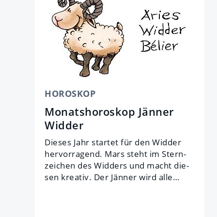
HOROSKOP
Monatshoroskop Jänner
Widder
Dieses Jahr star­tet für den Wid­der
her­vor­ra­gend. Mars steht im Stern­
zei­chen des Wid­ders und macht die­
sen krea­tiv. Der Jän­ner wird alle…