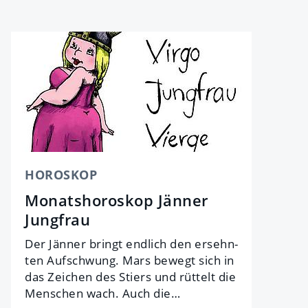
HOROSKOP
Monatshoroskop Jänner
Jungfrau
Der Jän­ner bringt end­lich den er­sehn­
ten Auf­schwung. Mars be­wegt sich in
das Zei­chen des Stiers und rüt­telt die
Men­schen wach. Auch die…