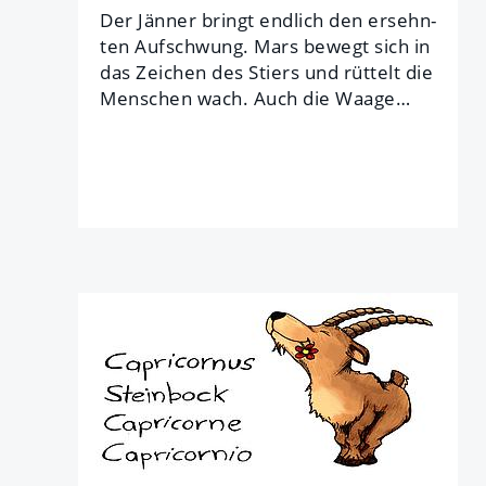
Der Jän­ner bringt end­lich den er­sehn­
ten Auf­schwung. Mars be­wegt sich in
das Zei­chen des Stiers und rüt­telt die
Men­schen wach. Auch die Waa­ge…