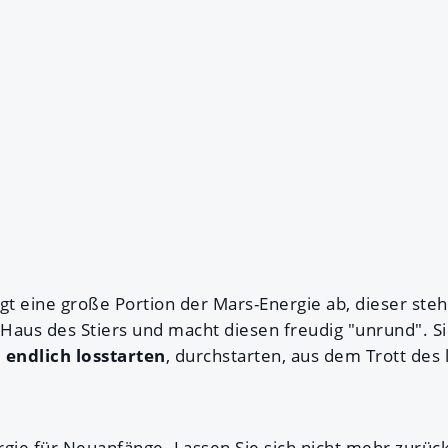
iegt eine große Portion der Mars-Energie ab, dieser ste
n Haus des Stiers und macht diesen freudig "unrund". 
e
endlich losstarten
, durchstarten, aus dem Trott des 
rgie für Neuanfänge. Lassen Sie sich nicht mehr zurüc