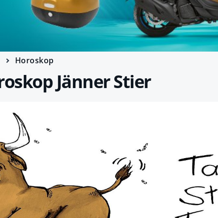
e
Horoskop
oskop Jänner Stier