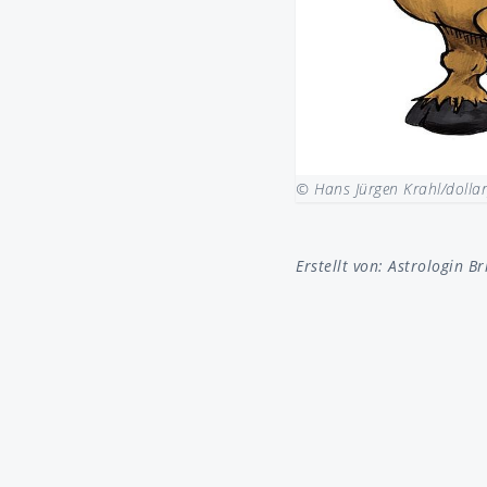
© Hans Jürgen Krahl/dolla
Erstellt von:
Astrologin Br