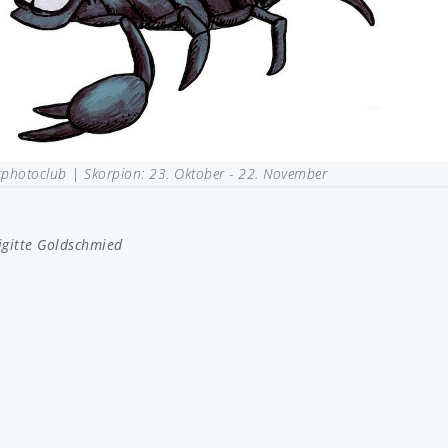
rphotoclub |
Skorpion: 23. Oktober - 22. November
igitte Goldschmied