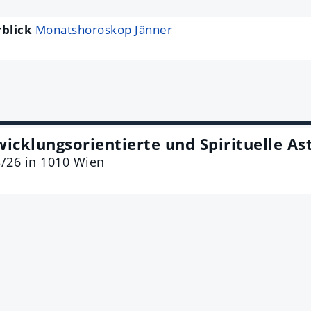
rblick
Monatshoroskop Jänner
wicklungsorientierte und Spirituelle As
3/26
in
1010
Wien