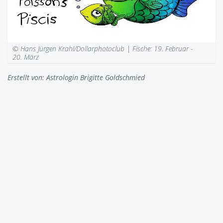
© Hans Jürgen Krahl/Dollarphotoclub |
Fische: 19. Februar -
20. März
Erstellt von:
Astrologin Brigitte Goldschmied