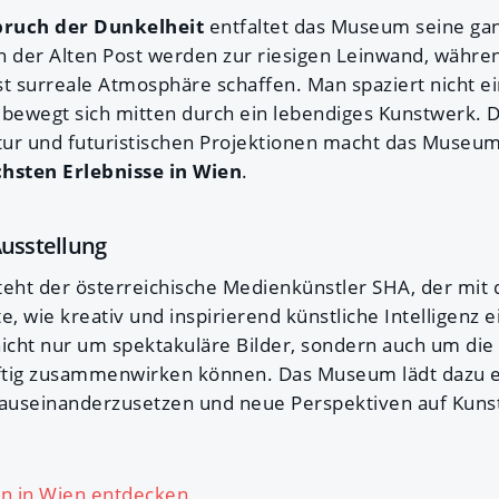
bruch der Dunkelheit
entfaltet das Museum seine gan
n der Alten Post werden zur riesigen Leinwand, währen
st surreale Atmosphäre schaffen. Man spaziert nicht e
 bewegt sich mitten durch ein lebendiges Kunstwerk. 
ktur und futuristischen Projektionen macht das Museu
sten Erlebnisse in Wien
.
Ausstellung
teht der österreichische Medienkünstler SHA, der mi
, wie kreativ und inspirierend künstliche Intelligenz 
nicht nur um spektakuläre Bilder, sondern auch um die
ftig zusammenwirken können. Das Museum lädt dazu ei
 auseinanderzusetzen und neue Perspektiven auf Kunst
n in Wien entdecken