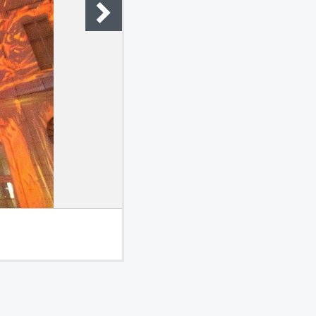
© Foto Credits: MOC/Ouriel Morgenszter