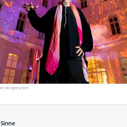
iel Morgensztern
e Sinne