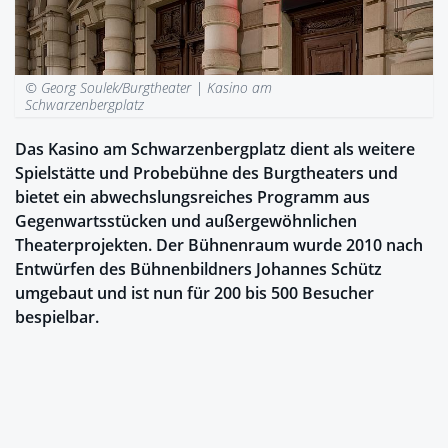
© Georg Soulek/Burgtheater |
Kasino am
Schwarzenbergplatz
Das Kasino am Schwarzenbergplatz dient als weitere
Spielstätte und Probebühne des Burgtheaters und
bietet ein abwechslungsreiches Programm aus
Gegenwartsstücken und außergewöhnlichen
Theaterprojekten. Der Bühnenraum wurde 2010 nach
Entwürfen des Bühnenbildners Johannes Schütz
umgebaut und ist nun für 200 bis 500 Besucher
bespielbar.