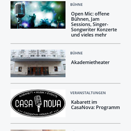
BÜHNE
Open Mic: offene
Bühnen, Jam
Sessions, Singer-
Songwriter Konzerte
und vieles mehr
BÜHNE
Akademietheater
VERANSTALTUNGEN
Kabarett im
CasaNova: Programm