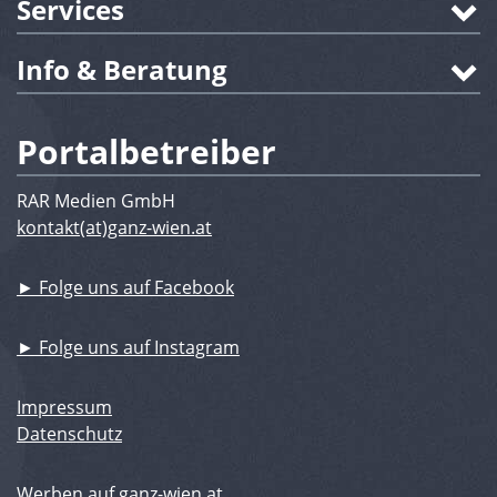
Services
Info & Beratung
Portalbetreiber
RAR Medien GmbH
kontakt(at)ganz-wien.at
► Folge uns auf Facebook
► Folge uns auf Instagram
Impressum
Datenschutz
Werben auf ganz-wien.at