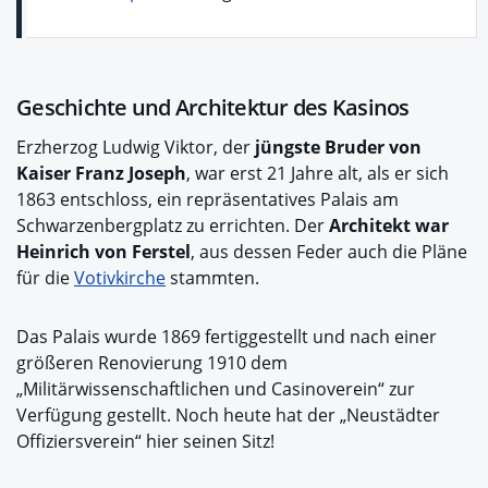
Geschichte und Architektur des Kasinos
Erzherzog Ludwig Viktor, der
jüngste Bruder von
Kaiser Franz Joseph
, war erst 21 Jahre alt, als er sich
1863 entschloss, ein repräsentatives Palais am
Schwarzenbergplatz zu errichten. Der
Architekt war
Heinrich von Ferstel
, aus dessen Feder auch die Pläne
für die
Votivkirche
stammten.
Das Palais wurde 1869 fertiggestellt und nach einer
größeren Renovierung 1910 dem
„Militärwissenschaftlichen und Casinoverein“ zur
Verfügung gestellt. Noch heute hat der „Neustädter
Offiziersverein“ hier seinen Sitz!