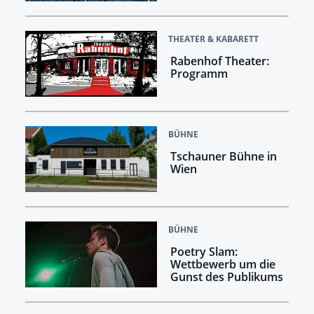
THEATER & KABARETT
Rabenhof Theater:
Programm
BÜHNE
Tschauner Bühne in
Wien
BÜHNE
Poetry Slam:
Wettbewerb um die
Gunst des Publikums