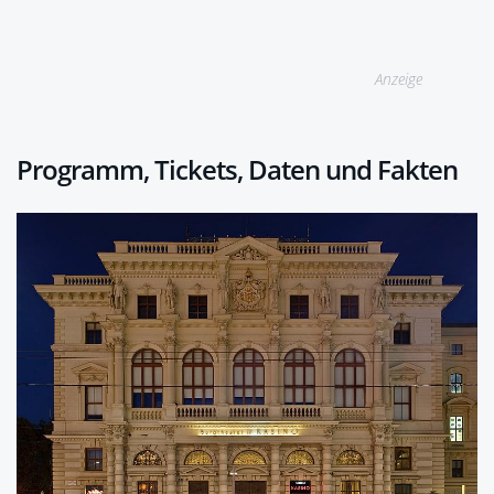
Anzeige
Programm, Tickets, Daten und Fakten