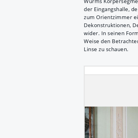
Wurms Körpersegment
der Eingangshalle, d
zum Orientzimmer ein
Dekonstruktionen, D
wider. In seinen For
Weise den Betrachter 
Linse zu schauen.