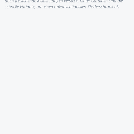
doch freistehende Kleiderstangen versteckt hinter Gardinen sind die
schnelle Variante, um einen unkonventionellen Kleiderschrank als
Raumteiler zu verwenden. Wenn Sie doch ein paar Zentimeter mehr
haben, können Sie auch eine Trennwand einbauen und im Nu
haben Sie einen begehbaren Kleiderschrank.