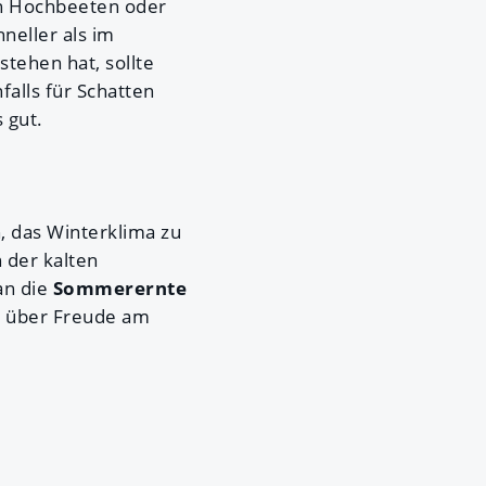
in Hochbeeten oder
neller als im
tehen hat, sollte
alls für Schatten
 gut.
, das Winterklima zu
 der kalten
an die
Sommerernte
hr über Freude am