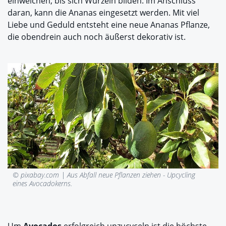
einweichen, bis sich Wurzeln bilden. Im Anschluss
daran, kann die Ananas eingesetzt werden. Mit viel
Liebe und Geduld entsteht eine neue Ananas Pflanze,
die obendrein auch noch äußerst dekorativ ist.
© pixabay.com |
Aus Abfall neue Pflanzen ziehen - Upcycling
eines Avocadokerns.
Um
Avocados
erfolgreich upzucyceln ist die höchste