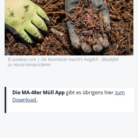
© pixabay.com |
Die Wurmkiste macht's möglich - Bioabfall
zu Hause kompostieren
Die MA-48er Müll App
gibt es übrigens hier
zum
Download.