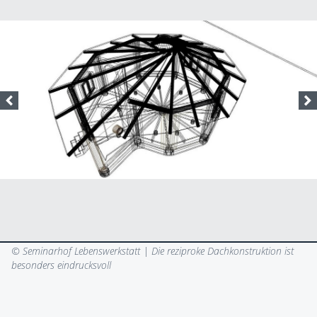
© Seminarhof Lebenswerkstatt |
Die reziproke Dachkonstruktion ist
besonders eindrucksvoll