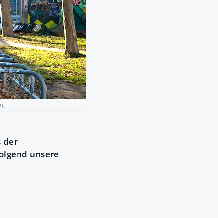
r.
s der
folgend unsere