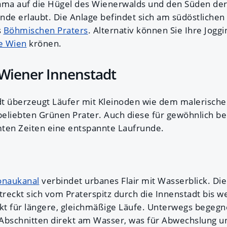
ama auf die Hügel des Wienerwalds und den Süden der
nde erlaubt. Die Anlage befindet sich am südöstliche
s
Böhmischen Praters
. Alternativ können Sie Ihre Jog
e Wien
krönen.
 Wiener Innenstadt
dt überzeugt Läufer mit Kleinoden wie dem malerisch
eliebten Grünen Prater. Auch diese für gewöhnlich be
ten Zeiten eine entspannte Laufrunde.
onaukanal
verbindet urbanes Flair mit Wasserblick. Di
treckt sich vom Praterspitz durch die Innenstadt bis w
ekt für längere, gleichmäßige Läufe. Unterwegs begeg
Abschnitten direkt am Wasser, was für Abwechslung 