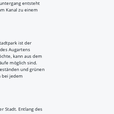
untergang entsteht
 am Kanal zu einem
adtpark ist der
 des Augartens
möchte, kann aus dem
äufe möglich sind.
beständen und grünen
h bei jedem
er Stadt. Entlang des