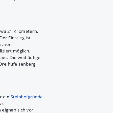
twa 21 Kilometern.
er Einstieg ist
lichen
iziert möglich.
iet. Die weitläufige
Dreihufeisenberg
r die
Steinhofgründe
.
as
 eignen sich vor