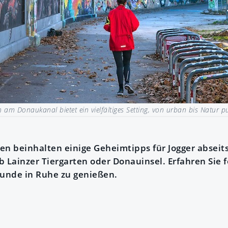
 am Donaukanal bietet ein vielfältiges Setting, von urban bis Natur pu
en beinhalten einige Geheimtipps für Jogger abseit
b Lainzer Tiergarten oder Donauinsel. Erfahren Sie 
runde in Ruhe zu genießen.