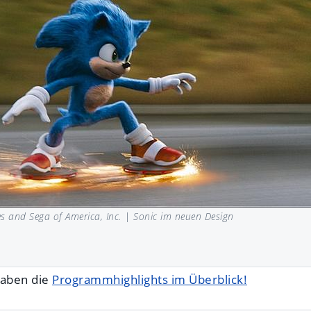
 and Sega of America, Inc. |
Sonic im neuen Design
haben die
Programmhighlights im Überblick!