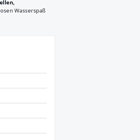
llen,
ndlosen Wasserspaß