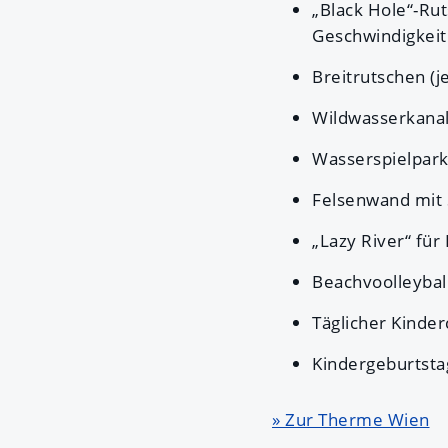
„Black Hole“-Rut
Geschwindigkeit
Breitrutschen (j
Wildwasserkana
Wasserspielpar
Felsenwand mit 
„Lazy River“ für
Beachvoolleyball
Täglicher Kinde
Kindergeburtsta
» Zur Therme Wien