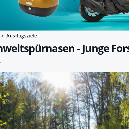
Ausflugsziele
weltspürnasen - Junge For
s