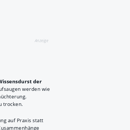
Anzeige
Wissensdurst der
 aufsaugen werden wie
rnüchterung.
u trocken.
ng auf Praxis statt
he Zusammenhänge