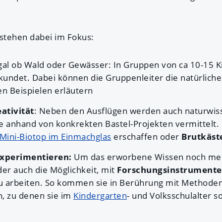
 stehen dabei im Fokus:
Egal ob Wald oder Gewässer: In Gruppen von ca 10-15 
kundet. Dabei können die Gruppenleiter die natürlic
en Beispielen erläutern
ativität
: Neben den Ausflügen werden auch naturwiss
nhand von konkrekten Bastel-Projekten vermittelt. 
Mini-Biotop im Einmachglas
erschaffen oder
Brutkäst
Experimentieren:
Um das erworbene Wissen noch mehr
der auch die Möglichkeit, mit
Forschungsinstrumente
u arbeiten. So kommen sie in Berührung mit Methode
n, zu denen sie im
Kindergarten
- und Volksschulalter 