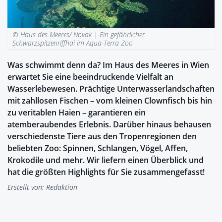
© Haus des Meeres/ Novak |
Ein gefährlicher
Schwarzspitzenriffhai im Aqua-Terra Zoo
Was schwimmt denn da? Im Haus des Meeres in Wien
erwartet Sie eine beeindruckende Vielfalt an
Wasserlebewesen. Prächtige Unterwasserlandschaften
mit zahllosen Fischen – vom kleinen Clownfisch bis hin
zu veritablen Haien – garantieren ein
atemberaubendes Erlebnis. Darüber hinaus behausen
verschiedenste Tiere aus den Tropenregionen den
beliebten Zoo: Spinnen, Schlangen, Vögel, Affen,
Krokodile und mehr. Wir liefern einen Überblick und
hat die größten Highlights für Sie zusammengefasst!
Erstellt von:
Redaktion