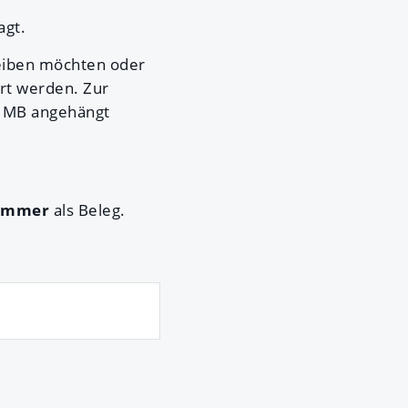
agt.
eiben möchten oder
ert werden. Zur
5 MB angehängt
ummer
als Beleg.