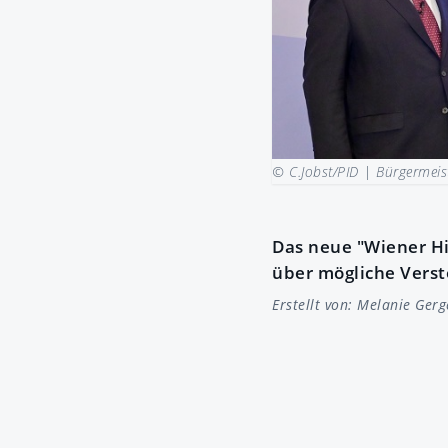
© C.Jobst/PID |
Bürgermeis
Das neue "Wiener H
über mögliche Verst
Erstellt von:
Melanie Gerg