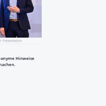
r Präsentation
anonyme Hinweise
 machen.