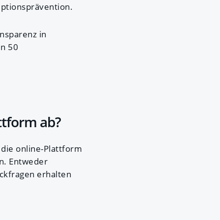
ptionsprävention.
nsparenz in
en 50
ttform ab?
die online-Plattform
en. Entweder
ckfragen erhalten