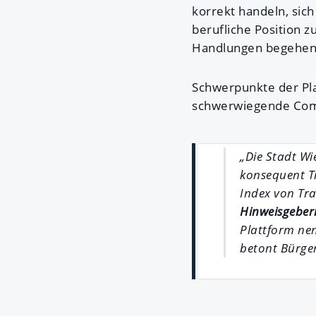
korrekt handeln, sic
berufliche Position 
Handlungen begehen",
Schwerpunkte der Pl
schwerwiegende Com
„Die Stadt Wi
konsequent Tr
Index von Tr
Hinweisgeber
Plattform nen
betont Bürger