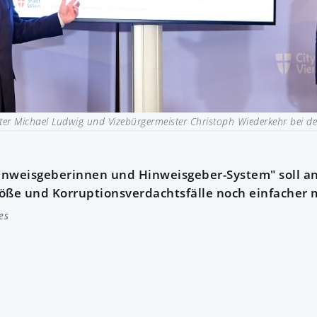
ter Michael Ludwig und Vizebürgermeister Christoph Wiederkehr bei de
inweisgeberinnen und Hinweisgeber-System" soll 
öße und Korruptionsverdachtsfälle noch einfacher
es