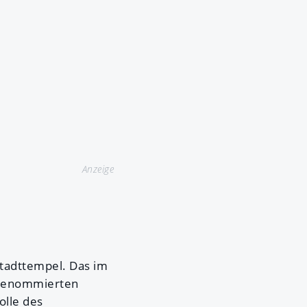
Anzeige
Stadttempel. Das im
 renommierten
olle des