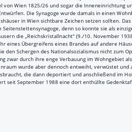
l von Wien 1825/26 und sogar die Inneneinrichtung un
ntwürfen. Die Synagoge wurde damals in einen Wohnb
shäuser in Wien sichtbare Zeichen setzen sollten. Das 
ie Seitenstettensynagoge, denn so konnte sie als einzi
sern die „Reichskristallnacht“ (9./10. November 193
hr eines Übergreifens eines Brandes auf andere Häus
sie den Schergen des Nationalsozialismus nicht zum Op
g zwar durch ihre enge Verbauung im Wohngebiet als 
nenraum wurde aber dennoch entweiht, verwüstet und 
sbraucht, die dann deportiert und anschließend im H
rt seit September 1988 eine dort enthüllte Gedenktafe