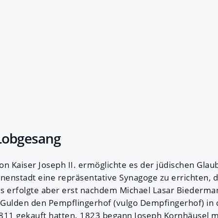
Lobgesang
on Kaiser Joseph II. ermöglichte es der jüdischen Gla
nnenstadt eine repräsentative Synagoge zu errichten, d
s erfolgte aber erst nachdem Michael Lasar Biederma
ulden den Pempflingerhof (vulgo Dempfingerhof) in 
1811 gekauft hatten. 1823 begann Joseph Kornhäusel 