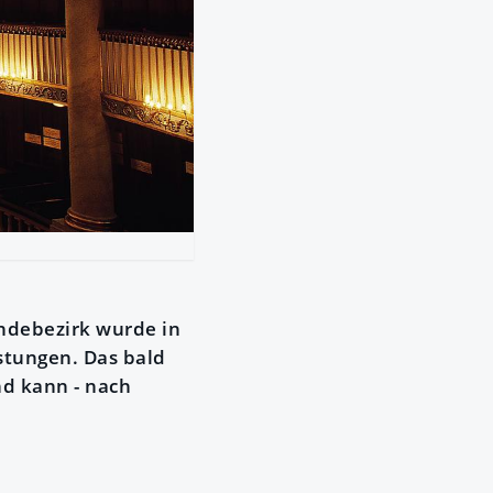
ndebezirk wurde in
stungen. Das bald
nd kann - nach