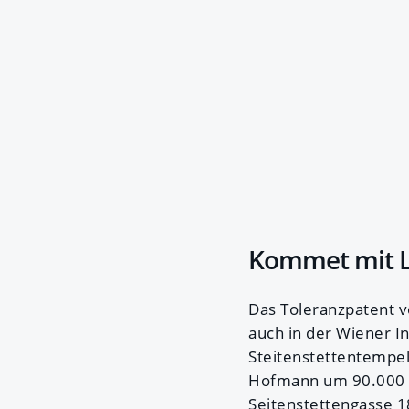
Kommet mit 
Das Toleranzpatent v
auch in der Wiener I
Steitenstettentempel
Hofmann um 90.000 G
Seitenstettengasse 