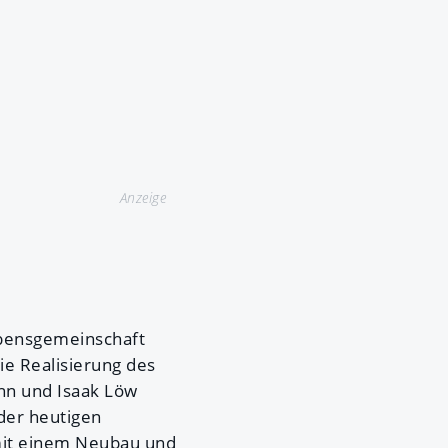
Anzeige
ubensgemeinschaft
ie Realisierung des
nn und Isaak Löw
der heutigen
mit einem Neubau und