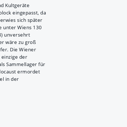
d Kultgeräte
lock eingepasst, da
erwies sich später
ge unter Wiens 130
8) unversehrt
er wäre zu groß
fer. Die Wiener
einzige der
als Sammellager für
olocaust ermordet
l in der