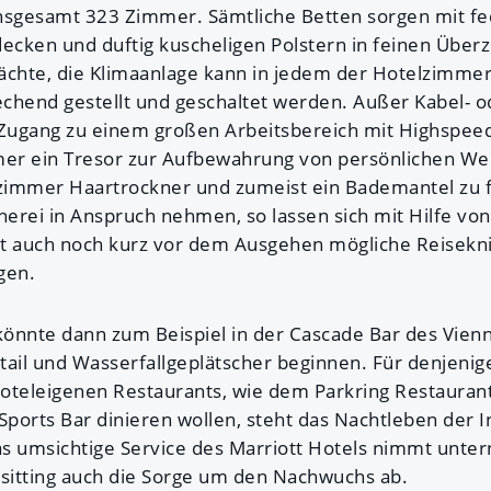
nsgesamt 323 Zimmer. Sämtliche Betten sorgen mit fed
ken und duftig kuscheligen Polstern in feinen Über
hte, die Klimaanlage kann in jedem der Hotelzimmer 
chend gestellt und geschaltet werden. Außer Kabel- o
 Zugang zu einem großen Arbeitsbereich mit Highspeed-
er ein Tresor zur Aufbewahrung von persönlichen We
immer Haartrockner und zumeist ein Bademantel zu fi
erei in Anspruch nehmen, so lassen sich mit Hilfe von
t auch noch kurz vor dem Ausgehen mögliche Reiseknit
gen.
önnte dann zum Beispiel in der Cascade Bar des Vienn
tail und Wasserfallgeplätscher beginnen. Für denjenig
 hoteleigenen Restaurants, wie dem Parkring Restauran
ports Bar dinieren wollen, steht das Nachtleben der 
Das umsichtige Service des Marriott Hotels nimmt unt
ysitting auch die Sorge um den Nachwuchs ab.