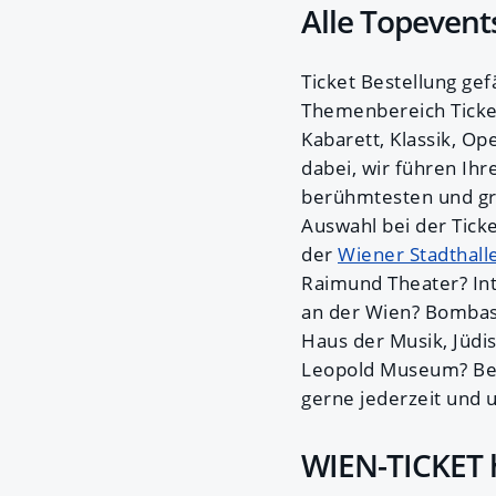
Alle Topevents
Ticket Bestellung gef
Themenbereich Ticket 
Kabarett, Klassik, Op
dabei, wir führen Ihr
berühmtesten und grö
Auswahl bei der Tick
der
Wiener Stadthall
Raimund Theater? In
an der Wien? Bombast
Haus der Musik, Jüd
Leopold Museum? Bei 
gerne jederzeit und u
WIEN-TICKET h