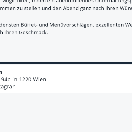
 Möglichkeit, Ihnen ein abendfüllendes Unterhaltungs
ammen zu stellen und den Abend ganz nach Ihren Wüns
edensten Büffet- und Menüvorschlägen, exzellenten W
uch Ihren Geschmack.
n
 94b
in
1220
Wien
kagran