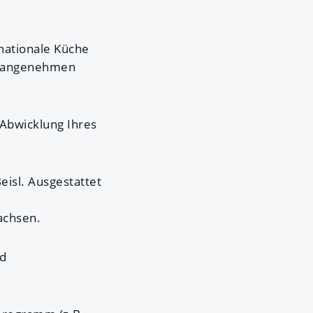
nationale Küche
em angenehmen
 Abwicklung Ihres
eisl. Ausgestattet
achsen.
nd