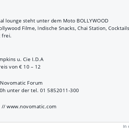
ival lounge steht unter dem Moto BOLLYWOOD
Bollywood Filme, Indische Snacks, Chai Station, Cocktail
 frei.
pkins u. Cie I.D.A
reis von € 10 – 12
m Novomatic Forum
30h unter der tel. 01 5852011-300
 // www.novomatic.com
In 