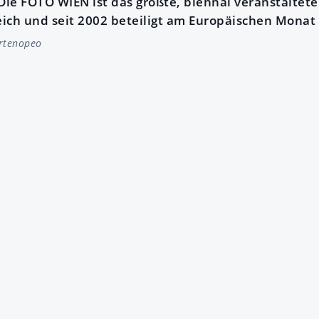
: Die FOTO WIEN ist das größte, biennal veranstaltete 
eich und seit 2002 beteiligt am Europäischen Monat 
rtenopeo