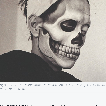
g & Chanarin, Divine Violence (detail), 2013, courtesy of The Good
die nächste Runde