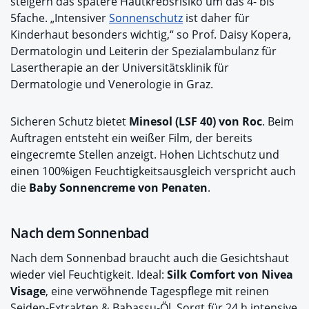
steigern das spätere Hautkrebsrisiko um das 4- bis
5fache. „Intensiver
Sonnenschutz
ist daher für
Kinderhaut besonders wichtig,“ so Prof. Daisy Kopera,
Dermatologin und Leiterin der Spezialambulanz für
Lasertherapie an der Universitätsklinik für
Dermatologie und Venerologie in Graz.
Sicheren Schutz bietet
Minesol (LSF 40) von Roc
. Beim
Auftragen entsteht ein weißer Film, der bereits
eingecremte Stellen anzeigt. Hohen Lichtschutz und
einen 100%igen Feuchtigkeitsausgleich verspricht auch
die
Baby Sonnencreme von Penaten
.
Nach dem Sonnenbad
Nach dem Sonnenbad braucht auch die Gesichtshaut
wieder viel Feuchtigkeit. Ideal:
Silk Comfort von Nivea
Visage
, eine verwöhnende Tagespflege mit reinen
Seiden-Extrakten & Babassu-Öl. Sorgt für 24 h intensive