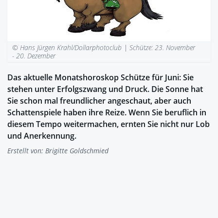
© Hans Jürgen Krahl/Dollarphotoclub |
Schütze: 23. November
- 20. Dezember
Das aktuelle Monatshoroskop Schütze für Juni: Sie
stehen unter Erfolgszwang und Druck. Die Son­ne hat
Sie schon mal freund­li­cher an­ge­schaut, aber auch
Schat­ten­spie­le ha­ben ihre Rei­ze. Wenn Sie be­ruf­lich in
die­sem Tem­po wei­ter­ma­chen, ern­ten Sie nicht nur Lob
und An­er­ken­nung.
Erstellt von:
Brigitte Goldschmied