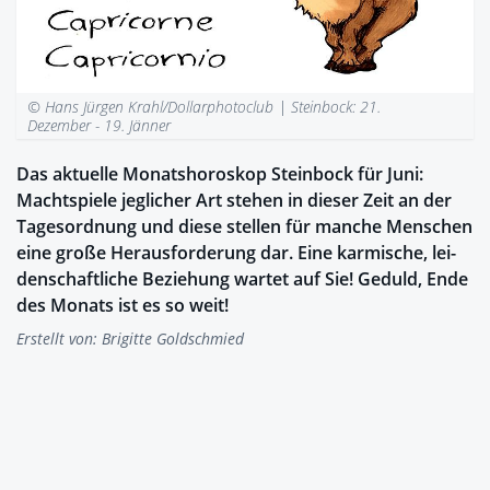
© Hans Jürgen Krahl/Dollarphotoclub |
Steinbock: 21.
Dezember - 19. Jänner
Das aktuelle Monatshoroskop Steinbock für Juni:
Machtspiele jeglicher Art stehen in dieser Zeit an der
Tagesordnung und diese stellen für manche Menschen
eine große Herausforderung dar. Eine kar­mi­sche, lei­
den­schaft­li­che Be­zie­hung war­tet auf Sie! Ge­duld, Ende
des Mo­nats ist es so weit!
Erstellt von:
Brigitte Goldschmied