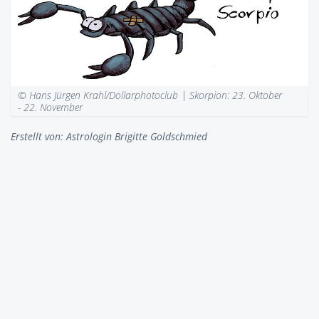
© Hans Jürgen Krahl/Dollarphotoclub |
Skorpion: 23. Oktober
- 22. November
Erstellt von:
Astrologin Brigitte Goldschmied