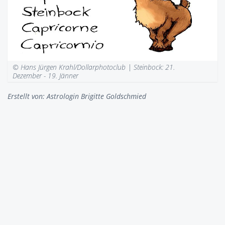
© Hans Jürgen Krahl/Dollarphotoclub |
Steinbock: 21.
Dezember - 19. Jänner
Erstellt von:
Astrologin Brigitte Goldschmied