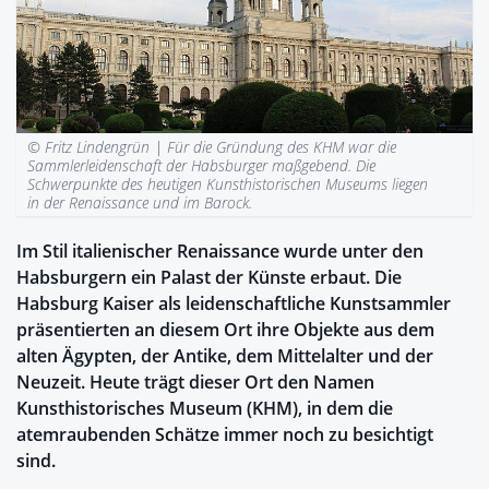
© Fritz Lindengrün |
Für die Gründung des KHM war die
Sammlerleidenschaft der Habsburger maßgebend. Die
Schwerpunkte des heutigen Kunsthistorischen Museums liegen
in der Renaissance und im Barock.
Im Stil italienischer Renaissance wurde unter den
Habsburgern ein Palast der Künste erbaut. Die
Habsburg Kaiser als leidenschaftliche Kunstsammler
präsentierten an diesem Ort ihre Objekte aus dem
alten Ägypten, der Antike, dem Mittelalter und der
Neuzeit. Heute trägt dieser Ort den Namen
Kunsthistorisches Museum (KHM), in dem die
atemraubenden Schätze immer noch zu besichtigt
sind.