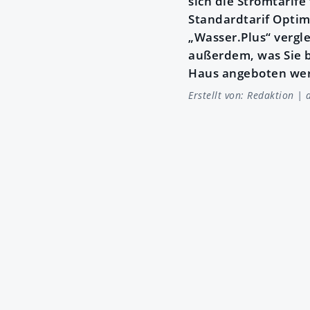
sich die Stromtarif
Standardtarif Optim
„Wasser.Plus“ vergl
außerdem, was Sie b
Haus angeboten we
Erstellt von:
Redaktion
| a