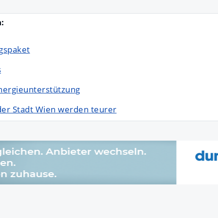
:
gspaket
s
nergieunterstützung
 der Stadt Wien werden teurer