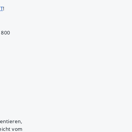
T
!
 800
entieren,
eicht vom