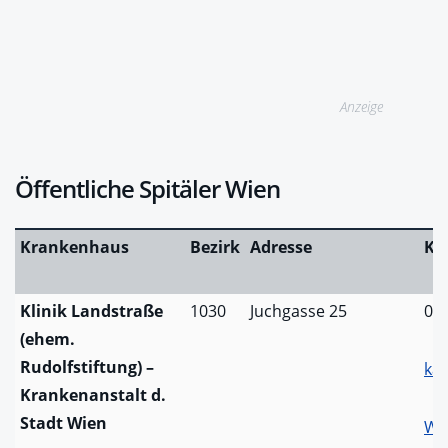
Anzeige
Öffentliche Spitäler Wien
Krankenhaus
Bezirk
Adresse
Ko
Klinik Landstraße
1030
Juchgasse 25
01
(ehem.
Rudolfstiftung) –
kar
Krankenanstalt d.
Stadt Wien
We