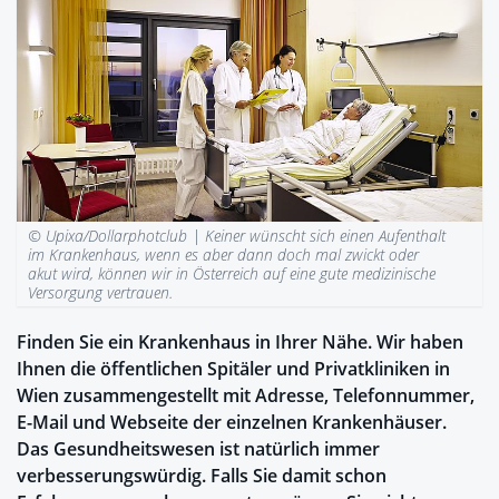
© Upixa/Dollarphotclub |
Keiner wünscht sich einen Aufenthalt
im Krankenhaus, wenn es aber dann doch mal zwickt oder
akut wird, können wir in Österreich auf eine gute medizinische
Versorgung vertrauen.
Finden Sie ein Krankenhaus in Ihrer Nähe. Wir haben
Ihnen die öffentlichen Spitäler und Privatkliniken in
Wien zusammengestellt mit Adresse, Telefonnummer,
E-Mail und Webseite der einzelnen Krankenhäuser.
Das Gesundheitswesen ist natürlich immer
verbesserungswürdig. Falls Sie damit schon