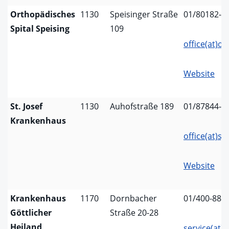
Orthopädisches
1130
Speisinger Straße
01/80182-0
Spital Speising
109
office(at)os
Website
St. Josef
1130
Auhofstraße 189
01/87844-0
Krankenhaus
office(at)sj
Website
Krankenhaus
1170
Dornbacher
01/400-88
Göttlicher
Straße 20-28
Heiland
service(at)