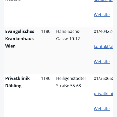
Website
Evangelisches
1180
Hans-Sachs-
01/40422-0
Krankenhaus
Gasse 10-12
Wien
kontakt(at)
Website
Privatklinik
1190
Heiligenstädter
01/360660
Döbling
Straße 55-63
privatklinik
Website