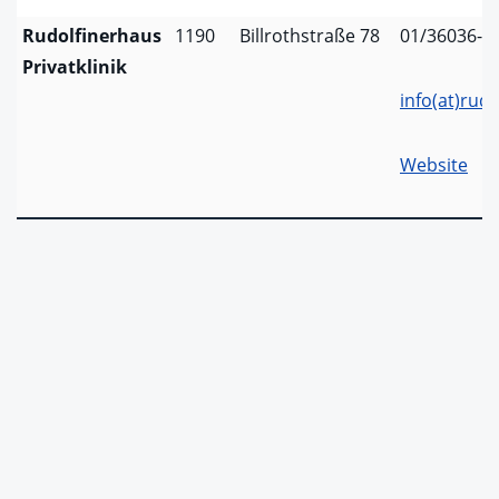
Rudolfinerhaus
1190
Billrothstraße 78
01/36036-0
Privatklinik
info(at)rud
Website