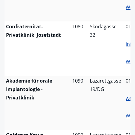
Web
Confraternität-
1080
Skodagasse
01/
Privatklinik Josefstadt
32
info
Web
Akademie für orale
1090
Lazarettgasse
01/
Implantologie -
19/DG
Privatklinik
wel
Web
Goldenes Kreuz
1090
Lazarettgasse
01/