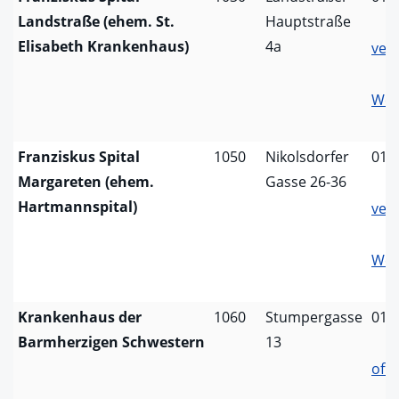
Landstraße (ehem. St.
Hauptstraße
Elisabeth Krankenhaus)
4a
verw
Web
Franziskus Spital
1050
Nikolsdorfer
01/
Margareten (ehem.
Gasse 26-36
Hartmannspital)
verw
Web
Krankenhaus der
1060
Stumpergasse
01/
Barmherzigen Schwestern
13
offi