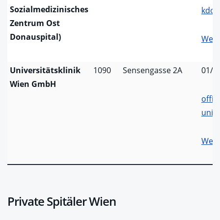
Sozialmedizinisches
kdo.
Zentrum Ost
Donauspital)
Webs
Universitätsklinik
1090
Sensengasse 2A
01/4
Wien GmbH
offic
uniz
Webs
Private Spitäler Wien