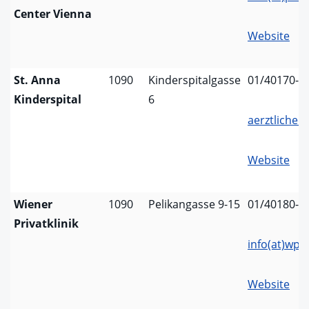
Center Vienna
Website
St. Anna
1090
Kinderspitalgasse
01/40170-0
Kinderspital
6
aerztlichedi
Website
Wiener
1090
Pelikangasse 9-15
01/40180-0
Privatklinik
info(at)wpk.
Website