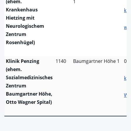
(ehem.
1
Krankenhaus
khr
Hietzing mit
Neurologischem
ww
Zentrum
Rosenhügel)
Klinik Penzing
1140
Baumgartner Höhe 1
01
(ehem.
Sozialmedizinisches
kp
Zentrum
Baumgartner Höhe,
We
Otto Wagner Spital)