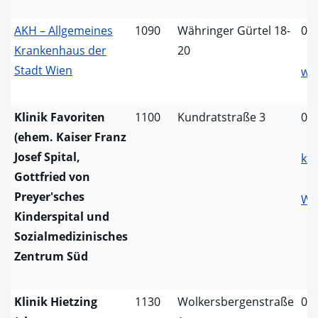
AKH – Allgemeines
1090
Währinger Gürtel 18-
01
Krankenhaus der
20
Stadt Wien
ww
Klinik Favoriten
1100
Kundratstraße 3
01
(ehem. Kaiser Franz
Josef Spital,
kfn
Gottfried von
Preyer'sches
We
Kinderspital und
Sozialmedizinisches
Zentrum Süd
Klinik Hietzing
1130
Wolkersbergenstraße
01