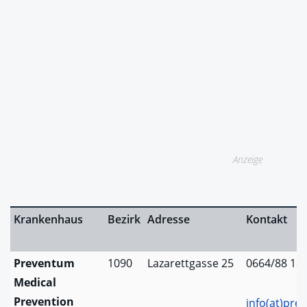
Anzeige
Krankenhaus
Bezirk
Adresse
Kontakt
Preventum
1090
Lazarettgasse 25
0664/88 18 
Medical
Prevention
info(at)pre