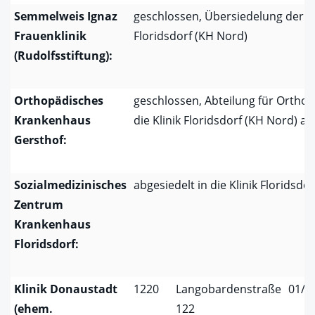
Semmelweis Ignaz
geschlossen, Übersiedelung der Fra
Frauenklinik
Floridsdorf (KH Nord)
(Rudolfsstiftung):
Orthopädisches
geschlossen, Abteilung für Ortho
Krankenhaus
die Klinik Floridsdorf (KH Nord) ab
Gersthof:
Sozialmedizinisches
abgesiedelt in die Klinik Floridsdor
Zentrum
Krankenhaus
Floridsdorf:
Klinik Donaustadt
1220
Langobardenstraße
01/2
(ehem.
122