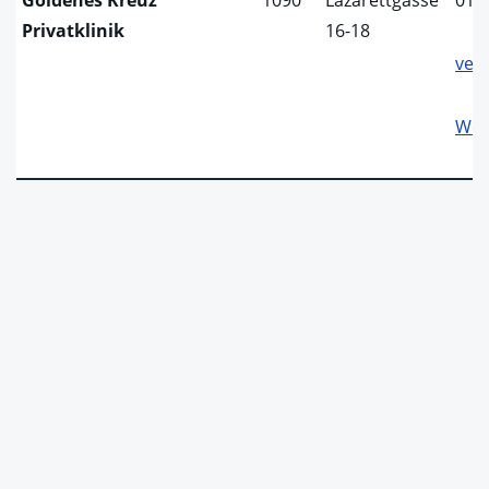
Privatklinik
16-18
ver
Web