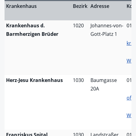
Krankenhaus
Bezirk
Adresse
Kon
Krankenhaus d.
1020
Johannes-von-
01/
Barmherzigen Brüder
Gott-Platz 1
kra
Web
Herz-Jesu Krankenhaus
1030
Baumgasse
01/
20A
offi
Web
Franziskus Spital
1030
Landstraßer
01/