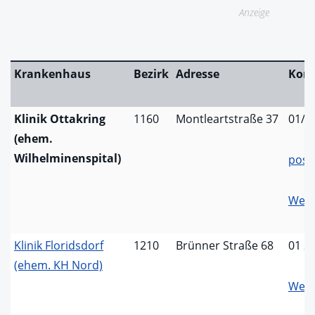
Anzeige
Krankenhaus
Bezirk
Adresse
Kont
Klinik Ottakring
1160
Montleartstraße 37
01/4
(ehem.
Wilhelminenspital)
post
Webs
Klinik Floridsdorf
1210
Brünner Straße 68
01 2
(ehem. KH Nord)
Webs