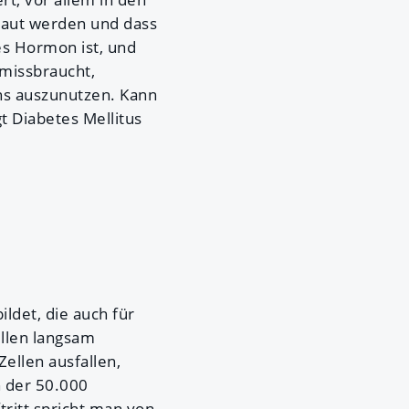
baut werden und dass
es Hormon ist, und
 missbraucht,
s auszunutzen. Kann
gt Diabetes Mellitus
ldet, die auch für
ellen langsam
Zellen ausfallen,
n der 50.000
tritt spricht man von