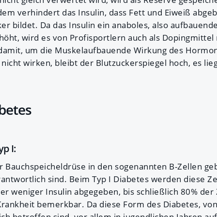
em verhindert das Insulin, dass Fett und Eiweiß abge
er bildet. Da das Insulin ein anaboles, also aufbauend
höht, wird es von Profisportlern auch als Dopingmittel
damit, um die Muskelaufbauende Wirkung des Hormon
 nicht wirken, bleibt der Blutzuckerspiegel hoch, es lie
betes
p I:
er Bauchspeicheldrüse in den sogenannten B-Zellen gebi
rantwortlich sind. Beim Typ I Diabetes werden diese Z
er weniger Insulin abgegeben, bis schließlich 80% der 
Krankheit bemerkbar. Da diese Form des Diabetes, vo
h betroffen sind, vor allem in jugendlichen Jahren auf