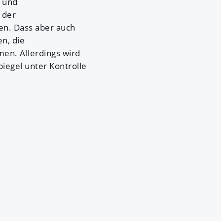
g und
 der
en. Dass aber auch
n, die
en. Allerdings wird
egel unter Kontrolle