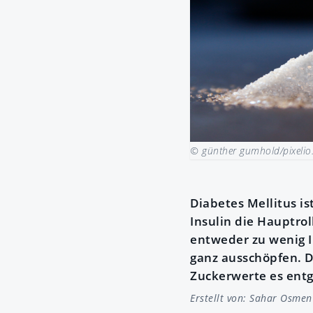
© günther gumhold/pixelio
Diabetes Mellitus is
Insulin die Hauptrol
entweder zu wenig In
ganz ausschöpfen. Da
Zuckerwerte es entg
Erstellt von:
Sahar Osmen