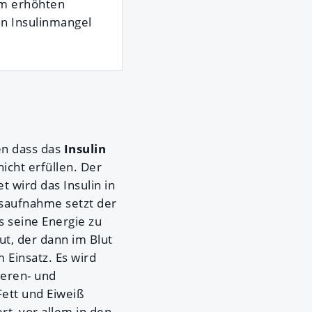
em erhöhten
en Insulinmangel
en dass das
Insulin
icht erfüllen. Der
 wird das Insulin in
gsaufnahme setzt der
s seine Energie zu
t, der dann im Blut
 Einsatz. Es wird
ieren- und
Fett und Eiweiß
rt, vor allem in den