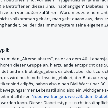
Die Betroffenen dieses „insulinabhängigen“ Diabetes, 
ahlzeiten von außen zuführen. Warum es zu einem Unt
 nicht vollkommen geklärt, man geht davon aus, dass e
 handelt, bei der das Immunsystem seine eigenen Zel
p II:
ch um den „Altersdiabetes“, da er ab dem 40. Lebensjah
hören dieser Gruppe an, hierzulande entspricht das 
ildet und ins Blut abgegeben, es bleibt aber dort zurück
n, es wird noch mehr Insulin gebildet, der Blutzuckersp
etiker sind adipös, haben also einen BMI Wert über 30.
bewegungsarmer Lebensstil sind also ein wichtiger Fak
it mit all ihren
Nebenwirkungen, wie z.B. dem Diabe
werden kann. Dieser Diabetestyp ist nicht insulinpflich