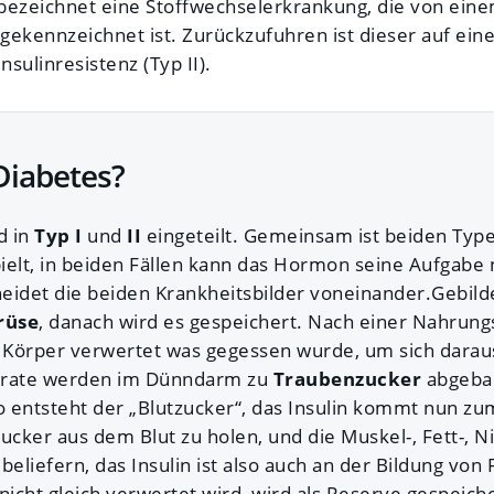
 bezeichnet eine Stoffwechselerkrankung, die von ein
 gekennzeichnet ist. Zurückzufuhren ist dieser auf ein
Insulinresistenz (Typ II).
Diabetes?
d in
Typ I
und
II
eingeteilt. Gemeinsam ist beiden Typ
pielt, in beiden Fällen kann das Hormon seine Aufgabe n
eidet die beiden Krankheitsbilder voneinander.Gebildet
rüse
, danach wird es gespeichert. Nach einer Nahrun
r Körper verwertet was gegessen wurde, um sich darau
drate werden im Dünndarm zu
Traubenzucker
abgebau
o entsteht der „Blutzucker“, das Insulin kommt nun zum
ucker aus dem Blut zu holen, und die Muskel-, Fett-, N
beliefern, das Insulin ist also auch an der Bildung von 
 nicht gleich verwertet wird, wird als Reserve gespeiche