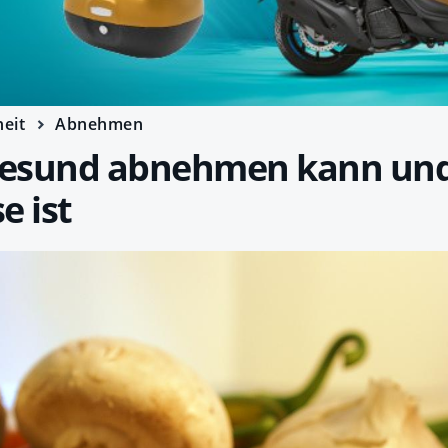
eit
Abnehmen
gesund abnehmen kann un
e ist