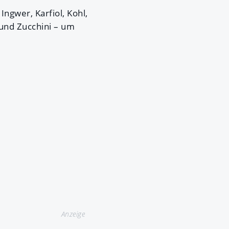
ngwer, Karfiol, Kohl,
 und Zucchini – um
Anzeige