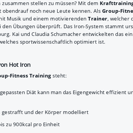
m
zusammen stellen zu müssen? Mit dem
Krafttrainin
t obendrauf noch neue Leute kennen. Als
Group-Fitne
it Musik und einem motivierenden
Trainer
, welcher 
i den Übungen überprüft. Das Iron-System stammt urs
rg. Kai und Claudia Schumacher entwickelten das einz
elches sportwissenschaftlich optimiert ist.
von Hot Iron
up-Fitness Training
steht:
ngepassten Diät kann man das Eigengewicht effizient u
gestrafft und der Körper modelliert
s zu 900kcal pro Einheit