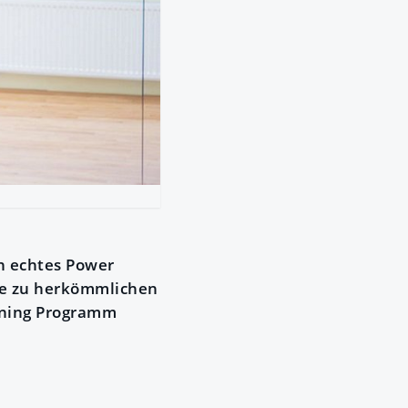
n echtes Power
ive zu herkömmlichen
rning Programm