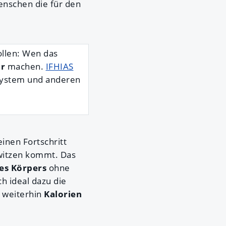
enschen die für den
ollen: Wen das
or
machen.
IFHIAS
System und anderen
inen Fortschritt
witzen kommt. Das
es Körpers
ohne
h ideal dazu die
 weiterhin
Kalorien