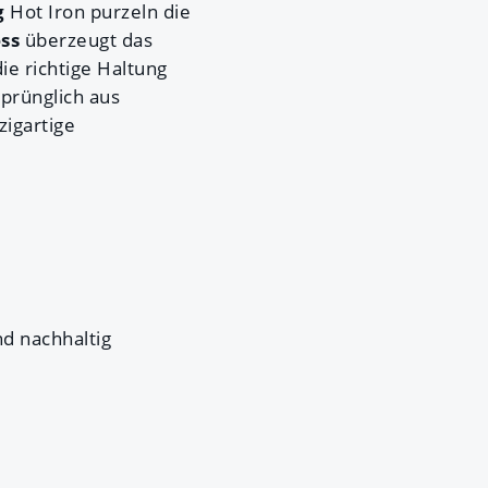
g
Hot Iron purzeln die
ss
überzeugt das
die richtige Haltung
prünglich aus
igartige
nd nachhaltig