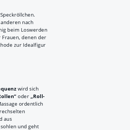
Speckröllchen.
e anderen nach
nig beim Loswerden
r Frauen, denen der
hode zur Idealfigur
equenz
wird sich
Rollen“
oder
„Roll-
assage ordentlich
drechselten
d aus
sohlen und geht