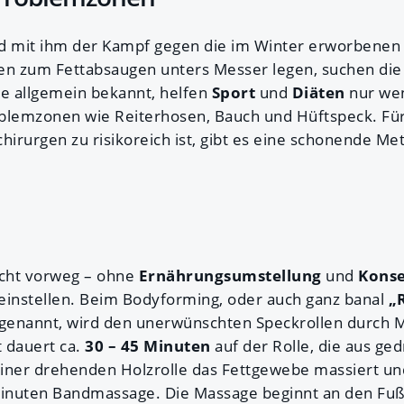
 mit ihm der Kampf gegen die im Winter erworbenen 
en zum Fettabsaugen unters Messer legen, suchen di
ie allgemein bekannt, helfen
Sport
und
Diäten
nur we
oblemzonen wie Reiterhosen, Bauch und Hüftspeck. Fü
irurgen zu risikoreich ist, gibt es eine schonende Met
icht vorweg – ohne
Ernährungsumstellung
und
Kons
g einstellen. Beim Bodyforming, oder auch ganz banal
„
genannt, wird den unerwünschten Speckrollen durch M
t dauert ca.
30 – 45 Minuten
auf der Rolle, die aus ge
iner drehenden Holzrolle das Fettgewebe massiert un
inuten Bandmassage. Die Massage beginnt an den Fuß