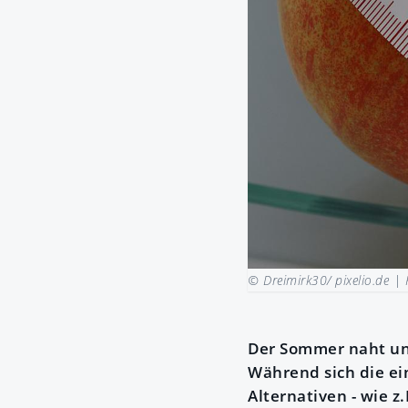
© Dreimirk30/ pixelio.de |
Der Sommer naht un
Während sich die ei
Alternativen - wie z