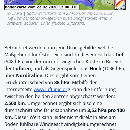
© ZAMG |
Bodenwetterkarte vom 22.Februar um 12 UTC. Ein
Tief über der nordnorwegischen Küste bringt starken Wind. In
schwarz: Isobaren, Linien gleichen Luftdrucks.
Betrachtet werden nun jene Druckgebilde, welche
Maßgebend für Österreich sind. In diesem Fall das
Tief
(948 hPa) vor der nordnorwegischen Küste im Bereich
der
Lofoten
, und als Gegenspieler das
Hoch
(1036 hPa)
über
Norditalien
. Dies ergibt somit einen
Druckunterschied von
88 hPa
. Mithilfe der
Internetseite
www.luftlinie.org
kann die Entfernung
zwischen den beiden Zentren abgeschätzt werden:
2.500 km
. Umgerechnet ergibt sich also eine
durchschnittliche Druckabnahme um
3,52 hPa pro 100
km
. Dieser Wert kann leider nicht direkt in eine am
Boden fühlbare Windgeschwindigkeit umgerechnet