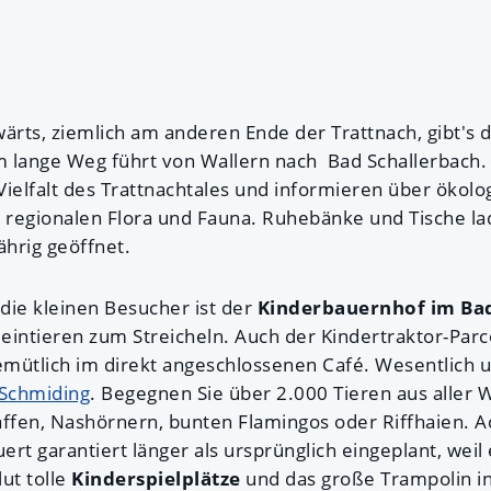
wärts, ziemlich am anderen Ende der Trattnach, gibt's
m lange Weg führt von Wallern nach Bad Schallerbach.
 Vielfalt des Trattnachtales und informieren über ökolo
egionalen Flora und Fauna. Ruhebänke und Tische l
ährig geöffnet.
die kleinen Besucher ist der
Kinderbauernhof im Bad
eintieren zum Streicheln. Auch der Kindertraktor-Parco
gemütlich im direkt angeschlossenen Café. Wesentlich u
Schmiding
. Begegnen Sie über 2.000 Tieren aus aller W
iraffen, Nashörnern, bunten Flamingos oder Riffhaien. 
rt garantiert länger als ursprünglich eingeplant, weil e
ut tolle
Kinderspielplätze
und das große Trampolin in