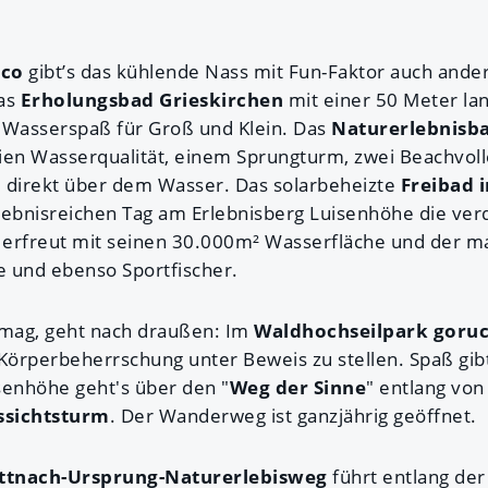
lco
gibt’s das kühlende Nass mit Fun-Faktor auch ander
as
Erholungsbad Grieskirchen
mit einer 50 Meter la
 Wasserspaß für Groß und Klein. Das
Naturerlebnisb
ien Wasserqualität, einem Sprungturm, zwei Beachvoll
 direkt über dem Wasser. Das solarbeheizte
Freibad 
lebnisreichen Tag am Erlebnisberg Luisenhöhe die ver
 erfreut mit seinen 30.000m² Wasserfläche und der m
 und ebenso Sportfischer.
 mag, geht nach draußen: Im
Waldhochseilpark goru
 Körperbeherrschung unter Beweis zu stellen. Spaß gibt
senhöhe geht's über den "
Weg der Sinne
" entlang von
sichtsturm
. Der Wanderweg ist ganzjährig geöffnet.
ttnach-Ursprung-Naturerlebisweg
führt entlang de