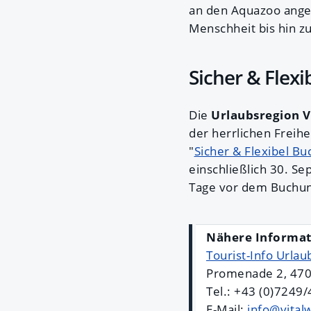
an den Aquazoo ange
Menschheit bis hin zu
Sicher & Flex
Die
Urlaubsregion V
der herrlichen Freih
"
Sicher & Flexibel B
einschließlich 30. S
Tage vor dem Buchun
Nähere Informat
Tourist-Info Urlau
Promenade 2, 470
Tel.: +43 (0)7249
E-Mail:
info@vitalw