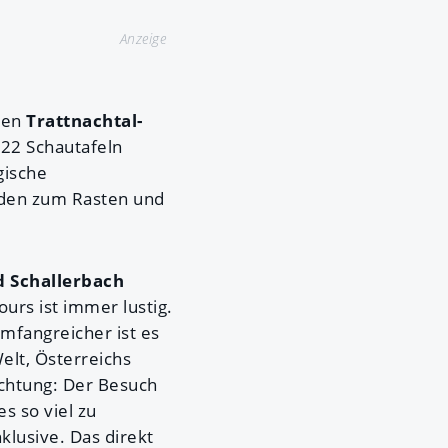
Anzeige
 den
Trattnachtal-
 22 Schautafeln
gische
aden zum Rasten und
 Schallerbach
urs ist immer lustig.
mfangreicher ist es
elt, Österreichs
Achtung: Der Besuch
s so viel zu
klusive. Das direkt