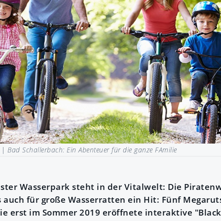
s |
Bad Schallerbach: Ein Abenteuer für die ganze FAmilie
ster Wasserpark steht in der Vitalwelt: Die Piraten
s auch für große Wasserratten ein Hit: Fünf Megaru
die erst im Sommer 2019 eröffnete interaktive "Blac