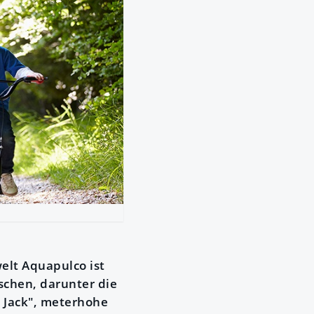
welt Aquapulco ist
tschen, darunter die
k Jack", meterhohe