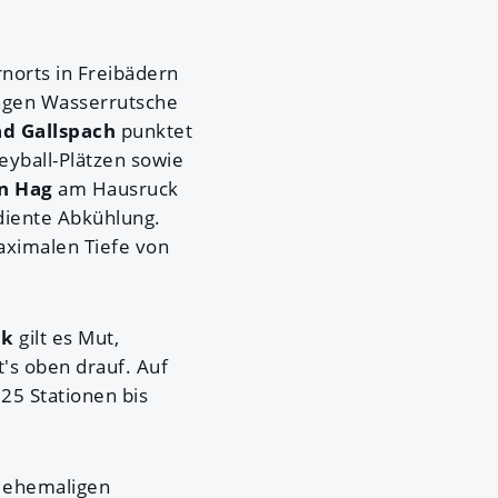
norts in Freibädern
ngen Wasserrutsche
ad
Gallspach
punktet
eyball-Plätzen sowie
in Hag
am Hausruck
diente Abkühlung.
aximalen Tiefe von
ck
gilt es Mut,
's oben drauf. Auf
 25 Stationen bis
r ehemaligen