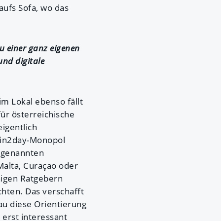
ufs Sofa, wo das
u einer ganz eigenen
und digitale
m Lokal ebenso fällt
ür österreichische
eigentlich
 win2day-Monopol
sogenannten
Malta, Curaçao oder
chigen Ratgebern
chten. Das verschafft
au diese Orientierung
 erst interessant