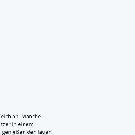
gleich an. Manche
itzer in einem
d genießen den lauen