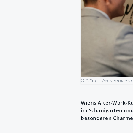
© 123rf |
Wenn socializen
Wiens After-Work-Kul
im Schanigarten u
besonderen Charme 