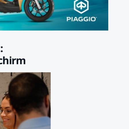
:
chirm