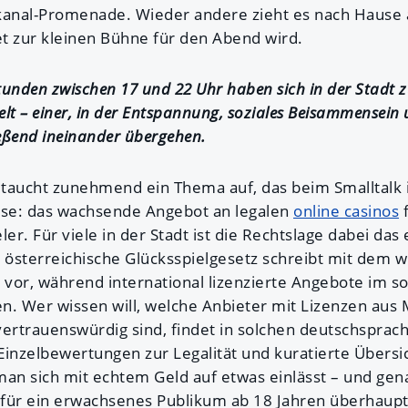
anal-Promenade. Wieder andere zieht es nach Hause a
t zur kleinen Bühne für den Abend wird.
tunden zwischen 17 und 22 Uhr haben sich in der Stadt z
elt – einer, in der Entspannung, soziales Beisammensein 
ießend ineinander übergehen.
taucht zunehmend ein Thema auf, das beim Smalltalk i
use: das wachsende Angebot an legalen
online casinos
f
er. Für viele in der Stadt ist die Rechtslage dabei das 
österreichische Glücksspielgesetz schreibt mit dem
vor, während international lizenzierte Angebote im 
n. Wer wissen will, welche Anbieter mit Lizenzen aus 
 vertrauenswürdig sind, findet in solchen deutschspra
 Einzelbewertungen zur Legalität und kuratierte Übersi
man sich mit echtem Geld auf etwas einlässt – und gen
a für ein erwachsenes Publikum ab 18 Jahren überhaupt