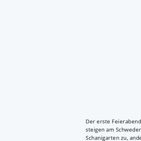
Der erste Feierabend
steigen am Schwedenp
Schanigarten zu, and