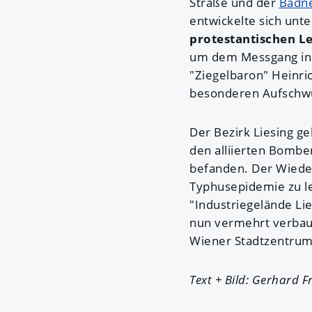
Straße und der
Badn
entwickelte sich un
protestantischen L
um dem Messgang in 
"Ziegelbaron" Heinri
besonderen Aufschw
Der Bezirk Liesing g
den alliierten Bomben
befanden. Der Wieder
Typhusepidemie zu le
"Industriegelände L
nun vermehrt verbau
Wiener Stadtzentrum
Text + Bild: Gerhard F