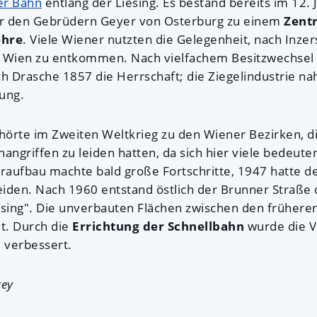
er Bahn
entlang der Liesing. Es bestand bereits im 12.
ter den Gebrüdern Geyer von Osterburg zu einem
Zent
ehre
. Viele Wiener nutzten die Gelegenheit, nach Inzer
Wien zu entkommen. Nach vielfachem Besitzwechsel 
ch Drasche 1857 die Herrschaft; die Ziegelindustrie n
ung.
ehörte im Zweiten Weltkrieg zu den Wiener Bezirken, 
angriffen zu leiden hatten, da sich hier viele bedeut
aufbau machte bald große Fortschritte, 1947 hatte de
iden. Nach 1960 entstand östlich der Brunner Straße 
iesing". Die unverbauten Flächen zwischen den frühe
t. Durch die
Errichtung der Schnellbahn
wurde die V
 verbessert.
rey