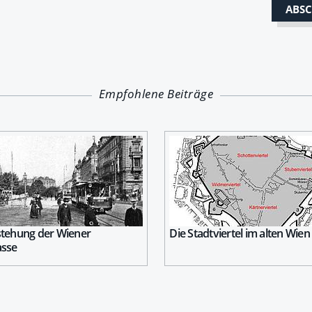
Empfohlene Beiträge
stehung der Wiener
Die Stadtviertel im alten Wien
asse