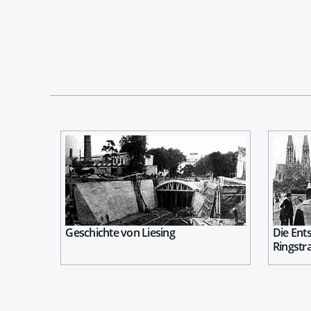
Geschichte von Liesing
Die Ent
Ringstr