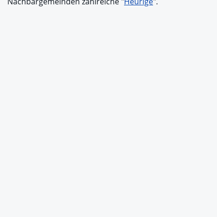
Nachbargemeinden zahlreiche "
Heurige
".