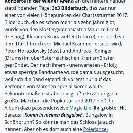
Konzerte in der Wiener Arena
an drei hintereinander
stattfindenden Tage:
3x3 Bilderbuch
, das war nur
einer von vielen Höhepunkten der Chartsstürmer 2017.
Bilderbuch, die es schon mehr als zehn Jahre gibt,
wurde von den Klostergymnasiasten Maurice Ernst
(Gesang), Klemens Kranawetter (Gitarre), der noch vor
dem Durchbruch von Michael Krammer ersetzt wird,
Peter Horazdovsky (Bass) und Andreas Födinger
(Drums) im oberösterreichischen Kremsmünster
gegründet. Der nach ihrem - unerwarteten - Erfolg
etwas sperrige Bandname wurde damals ausgesucht,
weil sich die Band eigentlich vorerst nur auf das
Vertonen von Märchen spezialisieren wollte.
Bekanntermaßen ist aber die größte Erzählung, das
größte Märchen, die Popkultur und 2017 hieß ihr
Album dazu passenderweise
Magic Life
. Ihr größter Hit
daraus: „
Komm in meinen Bungalow
“. Bungalow in
Schönbrunn? So könnte man das Schloss ja auch
nennen. Aber ob es dort auch eine
Poledance-