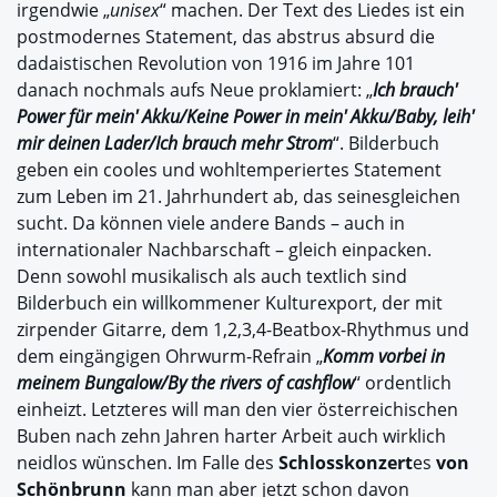
irgendwie „
unisex
“ machen. Der Text des Liedes ist ein
postmodernes Statement, das abstrus absurd die
dadaistischen Revolution von 1916 im Jahre 101
danach nochmals aufs Neue proklamiert: „
Ich brauch'
Power für mein' Akku/Keine Power in mein' Akku/Baby, leih'
mir deinen Lader/Ich brauch mehr Strom
“. Bilderbuch
geben ein cooles und wohltemperiertes Statement
zum Leben im 21. Jahrhundert ab, das seinesgleichen
sucht. Da können viele andere Bands – auch in
internationaler Nachbarschaft – gleich einpacken.
Denn sowohl musikalisch als auch textlich sind
Bilderbuch ein willkommener Kulturexport, der mit
zirpender Gitarre, dem 1,2,3,4-Beatbox-Rhythmus und
dem eingängigen Ohrwurm-Refrain „
Komm vorbei in
meinem Bungalow/By the rivers of cashflow
“ ordentlich
einheizt. Letzteres will man den vier österreichischen
Buben nach zehn Jahren harter Arbeit auch wirklich
neidlos wünschen. Im Falle des
Schlosskonzert
es
von
Schönbrunn
kann man aber jetzt schon davon